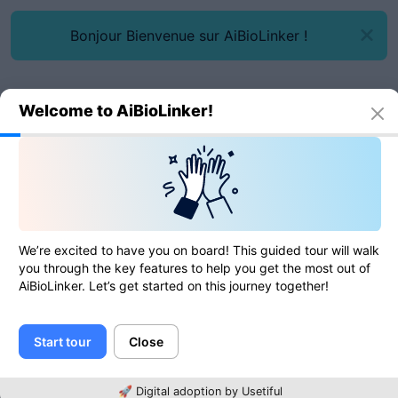
Bonjour Bienvenue sur AiBioLinker !
Welcome to AiBioLinker!
Outils en ligne
Convertisseur hexadécimal
Convertisseur hexadécimal
We’re excited to have you on board! This guided tour will walk
you through the key features to help you get the most out of
AiBioLinker. Let’s get started on this journey together!
0
de
0
évaluations
Start tour
Close
Contenu
🚀 Digital adoption by Usetiful