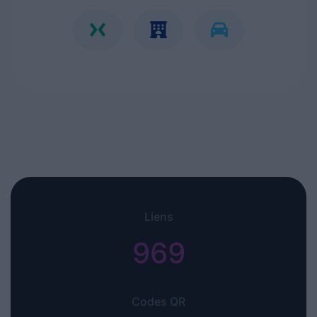
Liens
969+
Codes QR