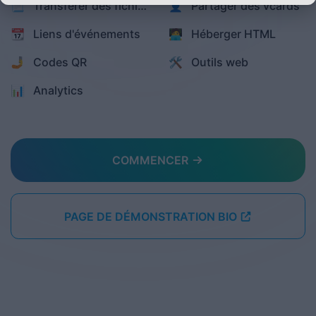
📃 Transférer des fichiers
👤 Partager des vcards
📆 Liens d'événements
🧑‍💻 Héberger HTML
🤳 Codes QR
🛠️ Outils web
📊️ Analytics
COMMENCER
PAGE DE DÉMONSTRATION BIO