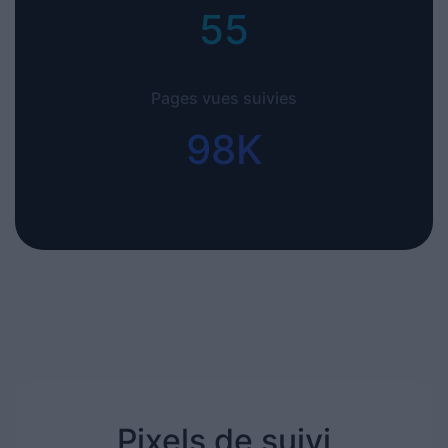
55+
Pages vues suivies
98K+
Pixels de suivi