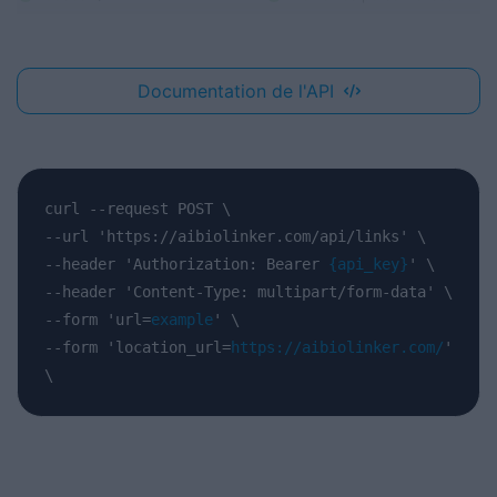
Documentation de l'API
curl
--request
POST
\
--url
'https://aibiolinker.com/api/links'
\
--header
'Authorization:
Bearer
{api_key}
'
\
--header
'Content-Type:
multipart/form-data'
\
--form
'url=
example
'
\
--form
'location_url=
https://aibiolinker.com/
'
\