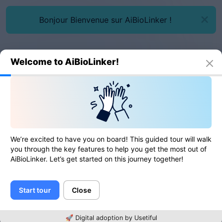
Bonjour Bienvenue sur AiBioLinker !
Welcome to AiBioLinker!
Loved by
436+
creators
We’re excited to have you on board! This guided tour will walk
Faites tout avec une
you through the key features to help you get the most out of
AiBioLinker. Let’s get started on this journey together!
seule plateforme.
Start tour
Close
📱 Pages de bio
🔗 Liens courts
🚀 Digital adoption by Usetiful