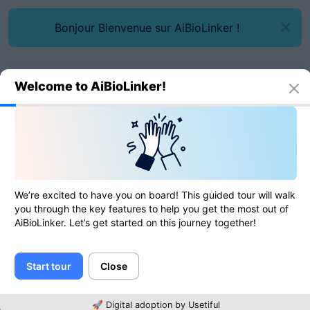
Bonjour Bienvenue sur AiBioLinker !
Welcome to AiBioLinker!
Outils en ligne
Recherche des en-têtes HTTP
Recherche des en-têtes HTTP
We’re excited to have you on board! This guided tour will walk
you through the key features to help you get the most out of
AiBioLinker. Let’s get started on this journey together!
0
de
0
évaluations
Start tour
Close
URL
🚀 Digital adoption by Usetiful