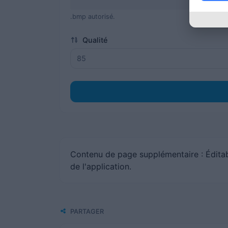
.bmp autorisé.
Qualité
Contenu de page supplémentaire : Éditabl
de l'application.
PARTAGER