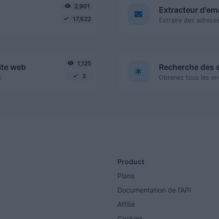
2,901
Extracteur d'ema
17,622
1,125
ite web
Recherche des 
3
.
Product
Plans
Documentation de l'API
Affilié
Cookies