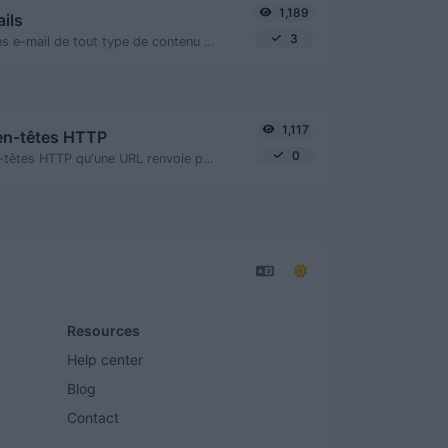
1,189
ils
3
Extraire des adresses e-mail de tout type de contenu textuel.
1,117
en-têtes HTTP
0
Obtenez tous les en-têtes HTTP qu'une URL renvoie pour une requête GET typique.
Resources
Help center
Blog
Contact