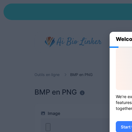
Welco
Outils en ligne
BMP en PNG
BMP en PNG
We’re ex
features
together
Image
Start