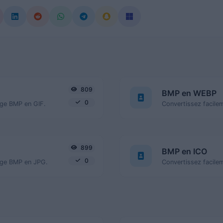
809
BMP en WEBP
0
age BMP en GIF.
899
BMP en ICO
0
mage BMP en JPG.
Convertissez facile