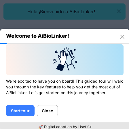
Hola ¡Bienvenido a AiBioLinker!
Welcome to AiBioLinker!
Herramientas en línea
Generador de MD5
Generador de MD5
We’re excited to have you on board! This guided tour will walk
you through the key features to help you get the most out of
AiBioLinker. Let’s get started on this journey together!
0
de
0
calificaciones
Start tour
Close
Texto
🚀 Digital adoption by Usetiful