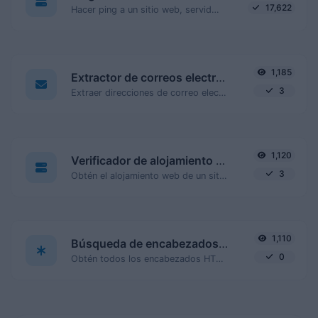
17,622
Hacer ping a un sitio web, servidor o puerto.
1,185
Extractor de correos electrónicos
3
Extraer direcciones de correo electrónico de cualquier tipo de contenido de texto.
1,120
Verificador de alojamiento web
3
Obtén el alojamiento web de un sitio web dado.
1,110
Búsqueda de encabezados HTTP
0
Obtén todos los encabezados HTTP que una URL devuelve para una solicitud GET típica.