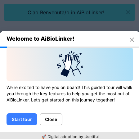
Ciao Benvenuta/o in AiBioLinker!
Welcome to AiBioLinker!
Narzędzia online
Generator MD5
Generator MD5
We’re excited to have you on board! This guided tour will walk
you through the key features to help you get the most out of
AiBioLinker. Let’s get started on this journey together!
0
of
0
ratings
Start tour
Close
Tekst
🚀 Digital adoption by Usetiful