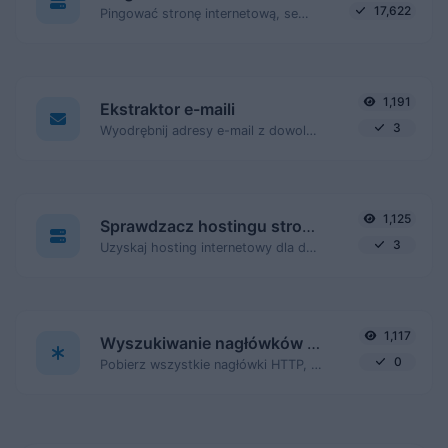
17,622
Pingować stronę internetową, serwer lub port.
1,191
Ekstraktor e-maili
3
Wyodrębnij adresy e-mail z dowolnej treści tekstowej.
1,125
Sprawdzacz hostingu strony internetowej
3
Uzyskaj hosting internetowy dla danej strony internetowej.
1,117
Wyszukiwanie nagłówków HTTP
0
Pobierz wszystkie nagłówki HTTP, które zwraca adres URL dla typowego żądania GET.