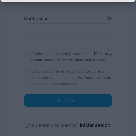
Contraseña
Confirmo que he leído y entendido el
Términos y
Condiciones
y
Política de Privacidad
del sitio.
Estoy de acuerdo en recibir algunos correos
electrónicos al mes del boletín. Puedes darte de
baja en cualquier momento.
Registrar
¿Ya tienes una cuenta?
Iniciar sesión