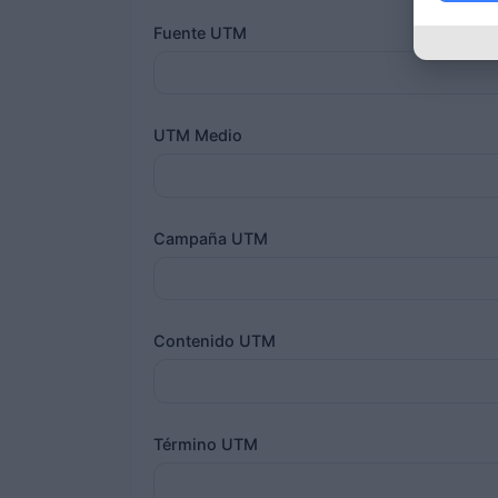
Fuente UTM
UTM Medio
Campaña UTM
Contenido UTM
Término UTM