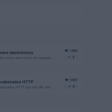
1,183
rreos electrónicos
3
Extraer direcciones de correo electrónico de cualquier tipo de contenido de texto.
1,107
ncabezados HTTP
0
Obtén todos los encabezados HTTP que una URL devuelve para una solicitud GET típica.