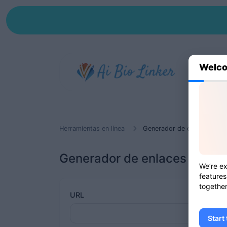
Welco
Herramientas en línea
Generador de enlaces UTM
Generador de enlaces UTM
We’re ex
features
together
URL
Start