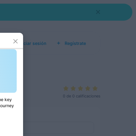
s
Iniciar sesión
Regístrate
0
de
0
calificaciones
he key
 journey