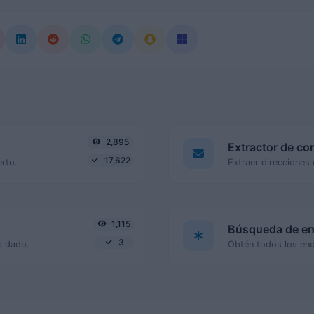
2,895
Extractor de co
17,622
erto.
1,115
Búsqueda de e
3
b dado.