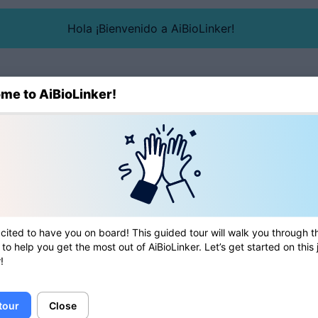
Hola ¡Bienvenido a AiBioLinker!
me to AiBioLinker!
Blog
Directorio
Herramienta
cited to have you on board! This guided tour will walk you through t
 to help you get the most out of AiBioLinker. Let’s get started on this
!
 tour
Close