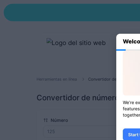
Welco
Herramientas en línea
Convertidor de números a 
Convertidor de números a pa
We’re ex
features
together
Número
Start