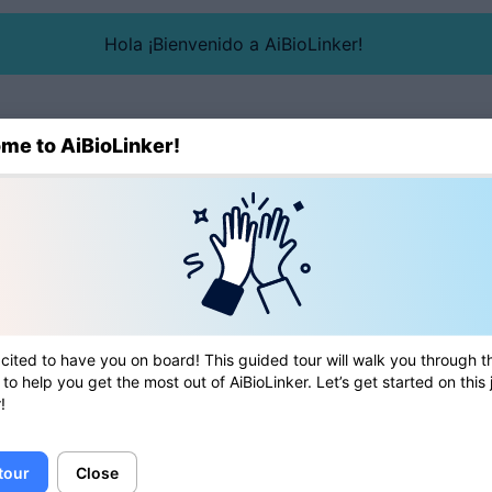
Hola ¡Bienvenido a AiBioLinker!
me to AiBioLinker!
Blog
Directorio
Herramienta
palabras
labras
cited to have you on board! This guided tour will walk you through t
 to help you get the most out of AiBioLinker. Let’s get started on this
!
 tour
Close