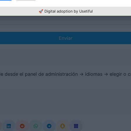
🚀 Digital adoption by Usetiful
Enviar
e desde el panel de administración -> idiomas -> elegir o c