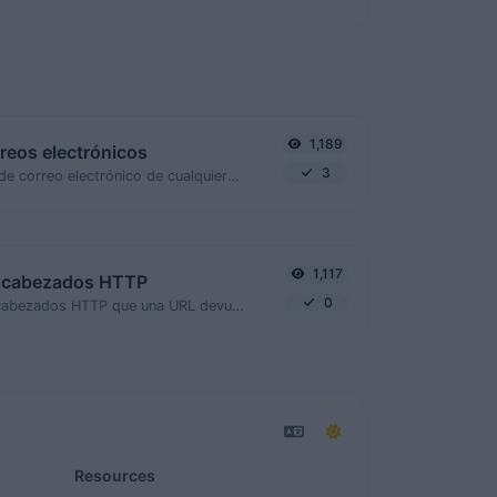
1,189
rreos electrónicos
3
Extraer direcciones de correo electrónico de cualquier tipo de contenido de texto.
1,117
ncabezados HTTP
0
Obtén todos los encabezados HTTP que una URL devuelve para una solicitud GET típica.
Resources