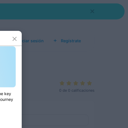
s
Iniciar sesión
Regístrate
0
de
0
calificaciones
he key
 journey