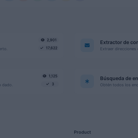
2,901
Extractor de co
17,622
erto.
1,125
Búsqueda de e
3
b dado.
Product