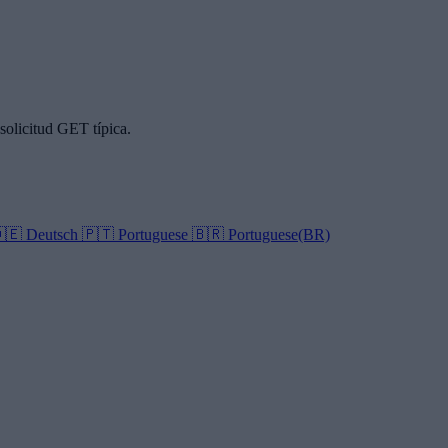
olicitud GET típica.
🇪
Deutsch
🇵🇹
Portuguese
🇧🇷
Portuguese(BR)