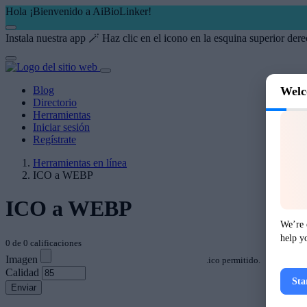
Hola ¡Bienvenido a AiBioLinker!
Instala nuestra app 🪄
Haz clic en el icono
en la esquina superior dere
Blog
Welc
Directorio
Herramientas
Iniciar sesión
Regístrate
Herramientas en línea
ICO a WEBP
ICO a WEBP
We’re 
help y
0
de
0
calificaciones
Imagen
.ico permitido.
Calidad
Sta
Enviar