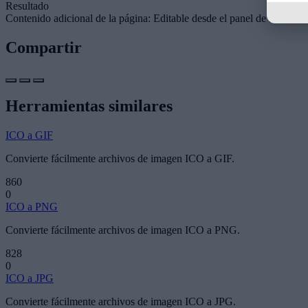
Resultado
Contenido adicional de la página: Editable desde el panel de administr
Compartir
Herramientas similares
ICO a GIF
Convierte fácilmente archivos de imagen ICO a GIF.
860
0
ICO a PNG
Convierte fácilmente archivos de imagen ICO a PNG.
828
0
ICO a JPG
Convierte fácilmente archivos de imagen ICO a JPG.