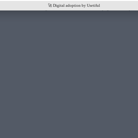
🚀 Digital adoption by Usetiful
ación -> idiomas -> elegir o crear idioma -> traducir página de la aplica