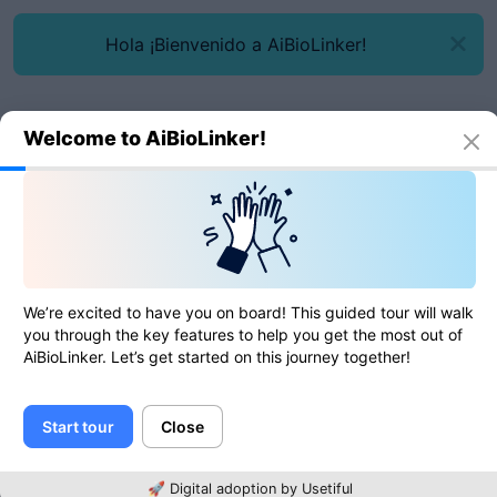
Hola ¡Bienvenido a AiBioLinker!
Welcome to AiBioLinker!
Herramientas en línea
Convertidor decimal
Convertidor decimal
We’re excited to have you on board! This guided tour will walk
you through the key features to help you get the most out of
AiBioLinker. Let’s get started on this journey together!
0
de
0
calificaciones
Start tour
Close
Contenido
🚀 Digital adoption by Usetiful