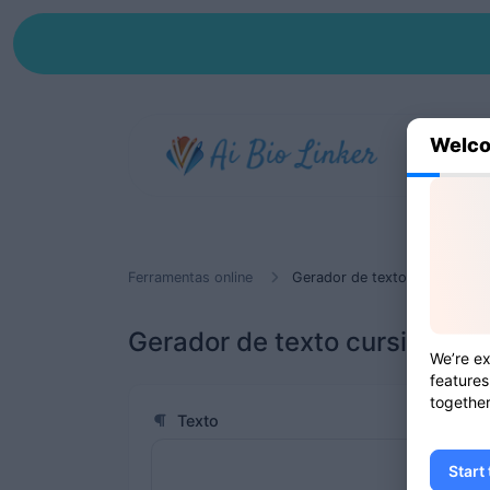
Welco
Ferramentas online
Gerador de texto cursivo
Gerador de texto cursivo
We’re ex
features
together
Texto
Start