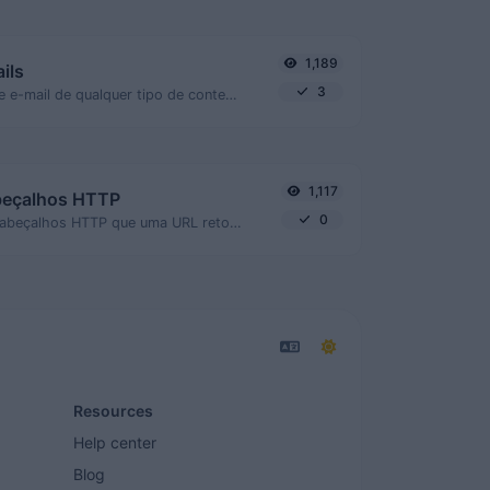
1,189
ils
3
Extraia endereços de e-mail de qualquer tipo de conteúdo de texto.
1,117
beçalhos HTTP
0
Obtenha todos os cabeçalhos HTTP que uma URL retorna para uma solicitação GET típica.
Resources
Help center
Blog