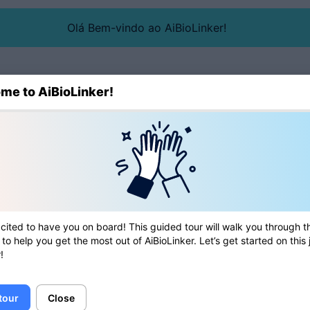
Olá Bem-vindo ao AiBioLinker!
me to AiBioLinker!
Blog
Diretório
Ferram
cited to have you on board! This guided tour will walk you through t
 to help you get the most out of AiBioLinker. Let’s get started on this
!
 tour
Close