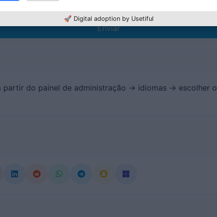
🚀 Digital adoption by Usetiful
Enviar
 partir do painel de administração -> idiomas -> escolher o