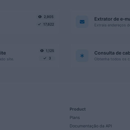
2,905
Extrator de e-ma
17,622
1,125
ite
Consulta de ca
3
do site.
Product
Plans
Documentação da API