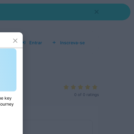
entas
Entrar
Inscreva-se
0
of
0
ratings
he key
 journey