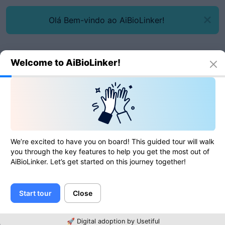
Olá Bem-vindo ao AiBioLinker!
Welcome to AiBioLinker!
Ferramentas online
Pesquisa de IP
Pesquisa de IP
We’re excited to have you on board! This guided tour will walk
you through the key features to help you get the most out of
AiBioLinker. Let’s get started on this journey together!
0
of
0
ratings
Start tour
Close
IP
🚀 Digital adoption by Usetiful