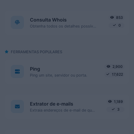
853
Consulta Whois
0
Obtenha todos os detalhes possíveis sobre um nome de domínio.
FERRAMENTAS POPULARES
2,900
Ping
17,622
Ping um site, servidor ou porta.
1,189
Extrator de e-mails
3
Extraia endereços de e-mail de qualquer tipo de conteúdo de texto.