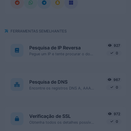
FERRAMENTAS SEMELHANTES
927
Pesquisa de IP Reversa
0
Pegue um IP e tente procurar o domínio/anfitrião associado a ele.
967
Pesquisa de DNS
0
Encontre os registros DNS A, AAAA, CNAME, MX, NS, TXT, SOA de um host.
972
Verificação de SSL
0
Obtenha todos os detalhes possíveis sobre um certificado SSL.