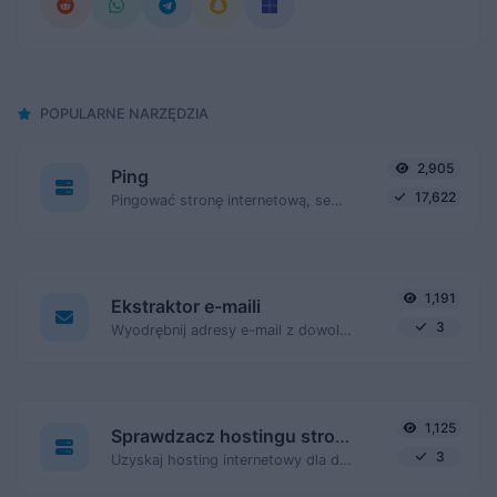
POPULARNE NARZĘDZIA
2,905
Ping
17,622
Pingować stronę internetową, serwer lub port.
1,191
Ekstraktor e-maili
3
Wyodrębnij adresy e-mail z dowolnej treści tekstowej.
1,125
Sprawdzacz hostingu strony internetowej
3
Uzyskaj hosting internetowy dla danej strony internetowej.