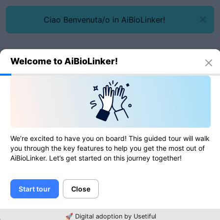
Ciao Benvenuta/o in AiBioLinker!
Welcome to AiBioLinker!
Narzędzia online
Generator slugów
Generator slugów
We’re excited to have you on board! This guided tour will walk
you through the key features to help you get the most out of
AiBioLinker. Let’s get started on this journey together!
0
of
0
ratings
Start tour
Close
Tekst
🚀 Digital adoption by Usetiful