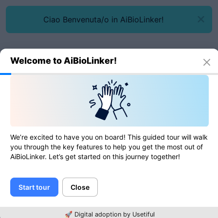
Ciao Benvenuta/o in AiBioLinker!
Welcome to AiBioLinker!
Narzędzia online
JPG na BMP
JPG na BMP
We’re excited to have you on board! This guided tour will walk
you through the key features to help you get the most out of
AiBioLinker. Let’s get started on this journey together!
0
of
0
ratings
Start tour
Close
Obraz
🚀 Digital adoption by Usetiful