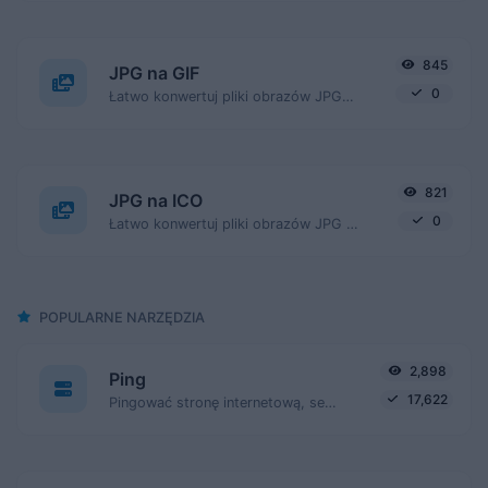
845
JPG na GIF
0
Łatwo konwertuj pliki obrazów JPG na GIF.
821
JPG na ICO
0
Łatwo konwertuj pliki obrazów JPG na ICO.
POPULARNE NARZĘDZIA
2,898
Ping
17,622
Pingować stronę internetową, serwer lub port.