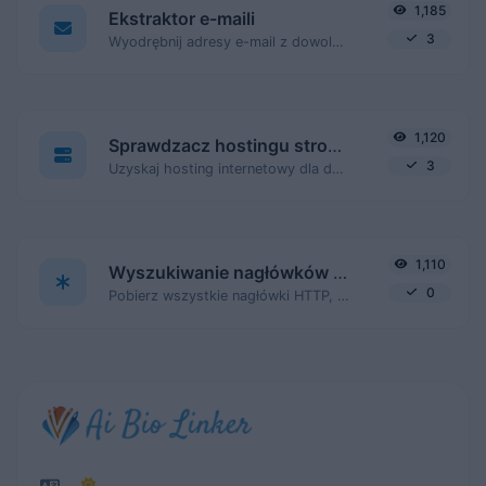
1,185
Ekstraktor e-maili
3
Wyodrębnij adresy e-mail z dowolnej treści tekstowej.
1,120
Sprawdzacz hostingu strony internetowej
3
Uzyskaj hosting internetowy dla danej strony internetowej.
1,110
Wyszukiwanie nagłówków HTTP
0
Pobierz wszystkie nagłówki HTTP, które zwraca adres URL dla typowego żądania GET.