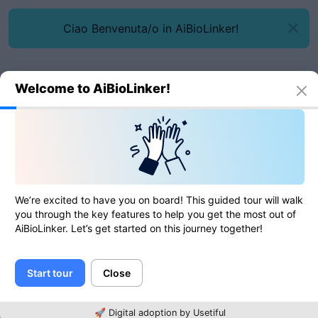
Ciao Benvenuta/o in AiBioLinker!
Welcome to AiBioLinker!
Narzędzia online
Sprawdzacz HTTP/2
Sprawdzacz HTTP/2
We’re excited to have you on board! This guided tour will walk
you through the key features to help you get the most out of
AiBioLinker. Let’s get started on this journey together!
0
of
0
ratings
Start tour
Close
URL
🚀 Digital adoption by Usetiful