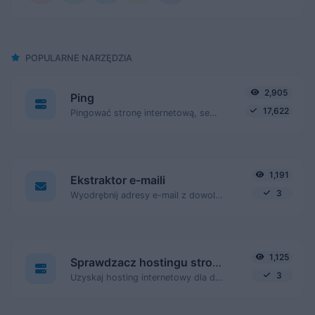
POPULARNE NARZĘDZIA
2,905
Ping
17,622
Pingować stronę internetową, serwer lub port.
1,191
Ekstraktor e-maili
3
Wyodrębnij adresy e-mail z dowolnej treści tekstowej.
1,125
Sprawdzacz hostingu strony internetowej
3
Uzyskaj hosting internetowy dla danej strony internetowej.