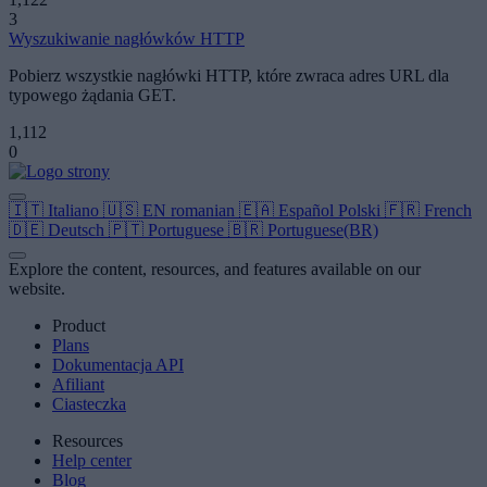
3
Wyszukiwanie nagłówków HTTP
Pobierz wszystkie nagłówki HTTP, które zwraca adres URL dla
typowego żądania GET.
1,112
0
🇮🇹
Italiano
🇺🇸
EN
romanian
🇪🇦
Español
Polski
🇫🇷
French
🇩🇪
Deutsch
🇵🇹
Portuguese
🇧🇷
Portuguese(BR)
Explore the content, resources, and features available on our
website.
Product
Plans
Dokumentacja API
Afiliant
Ciasteczka
Resources
Help center
Blog