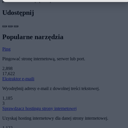
przetłumacz stronę aplikacji.
Udostępnij
Popularne narzędzia
Ping
Pingować stronę internetową, serwer lub port.
2,898
17,622
Ekstraktor e-maili
Wyodrębnij adresy e-mail z dowolnej treści tekstowej.
1,185
3
Sprawdzacz hostingu strony internetowej
Uzyskaj hosting internetowy dla danej strony internetowej.
1,122