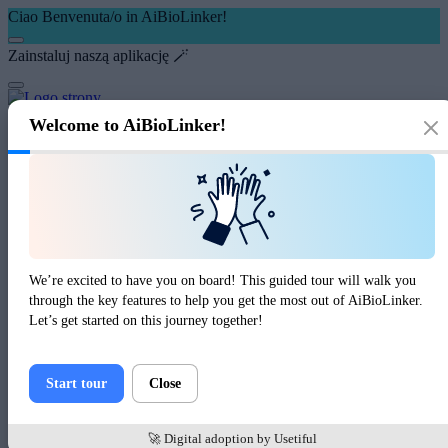
Ciao Benvenuta/o in AiBioLinker!
Zainstaluj naszą aplikację 🪄
Welcome to AiBioLinker!
Blog
Katalog
Narzędzia
Zaloguj się
Zarejestruj się
Narzędzia online
Sprawdzacz Gravatar
We’re excited to have you on board! This guided tour will walk you
Sprawdzacz Gravatar
through the key features to help you get the most out of AiBioLinker.
Let’s get started on this journey together!
0
of
0
ratings
Email
Start tour
Close
Prześlij
Dodatkowa zawartość strony: Edytowalne z panelu
administracyjnego -> języki -> wybierz lub utwórz język ->
🚀 Digital adoption by Usetiful